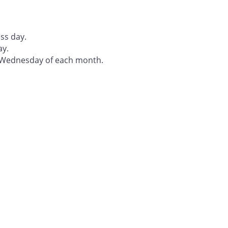
ss day.
ay.
t Wednesday of each month.