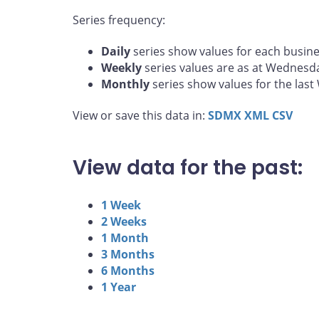
Series frequency:
Daily
series show values for each busine
Weekly
series values are as at Wednesd
Monthly
series show values for the las
View or save this data in:
SDMX
XML
CSV
View data for the past:
1 Week
2 Weeks
1 Month
3 Months
6 Months
1 Year