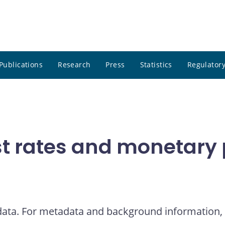
Publications
Research
Press
Statistics
Regulatory
t rates and monetary p
 data. For metadata and background information, 