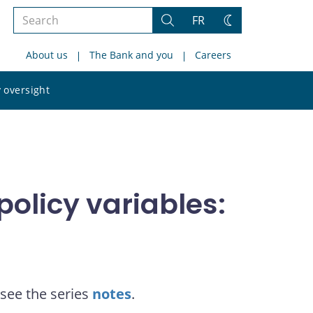
Search
FR
Search
Change
the
theme
About us
The Bank and you
Careers
site
Search
 oversight
the
site
olicy variables:
see the series
notes
.