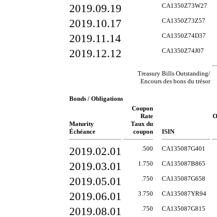
2019.09.19
CA1350Z73W27
2019.10.17
CA1350Z73Z57
2019.11.14
CA1350Z74D37
2019.12.12
CA1350Z74J07
Treasury Bills Outstanding/
Encours des bons du trésor
Bonds / Obligations
Coupon
Rate
O
Maturity
Taux du
Échéance
coupon
ISIN
2019.02.01
.500
CA135087G401
2019.03.01
1.750
CA135087B865
2019.05.01
.750
CA135087G658
2019.06.01
3.750
CA135087YR94
2019.08.01
.750
CA135087G815