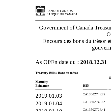
Government of Canada Treasur
O
Encours des bons du trésor et
gouvern
As Of/En date du :
2018.12.31
Treasury Bills / Bons du trésor
O
Maturity
Échéance
ISIN
2019.01.03
CA1350Z74K79
2019.01.04
CA1350Z74L52
CA1350Z72R41