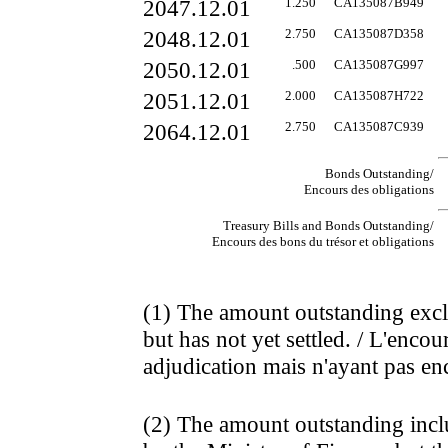
2047.12.01
1.250
CA135087B949
2048.12.01
2.750
CA135087D358
2050.12.01
.500
CA135087G997
2051.12.01
2.000
CA135087H722
2064.12.01
2.750
CA135087C939
Bonds Outstanding/
Encours des obligations
Treasury Bills and Bonds Outstanding/
Encours des bons du trésor et obligations
(1) The amount outstanding excl
but has not yet settled. / L'encour
adjudication mais n'ayant pas enc
(2) The amount outstanding incl