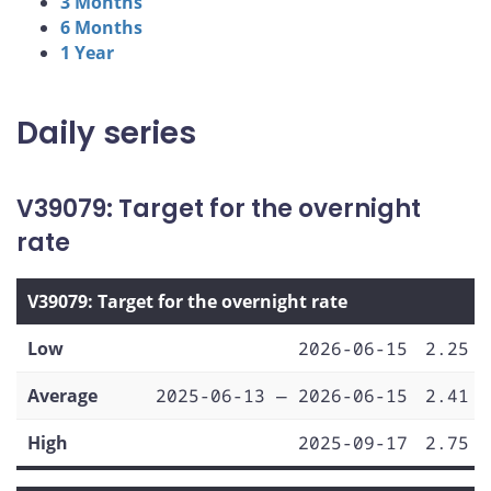
3 Months
6 Months
1 Year
Daily series
V39079: Target for the overnight
rate
V39079: Target for the overnight rate
Low
2026-06-15
2.25
Average
2025-06-13 — 2026-06-15
2.41
High
2025-09-17
2.75