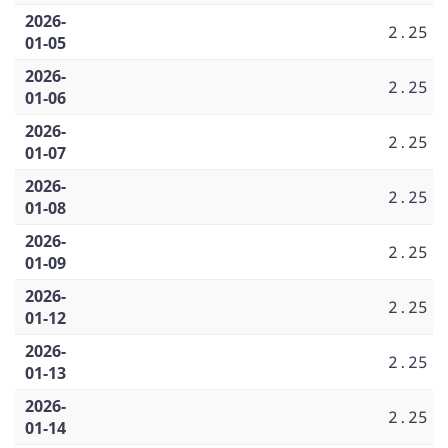
2026-
2.25
01-05
2026-
2.25
01-06
2026-
2.25
01-07
2026-
2.25
01-08
2026-
2.25
01-09
2026-
2.25
01-12
2026-
2.25
01-13
2026-
2.25
01-14