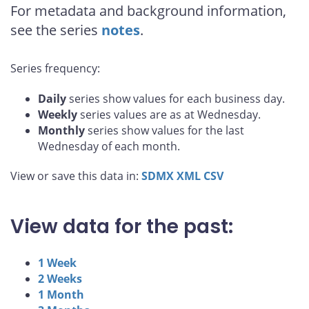
For metadata and background information,
see the series
notes
.
Series frequency:
Daily
series show values for each business day.
Weekly
series values are as at Wednesday.
Monthly
series show values for the last
Wednesday of each month.
View or save this data in:
SDMX
XML
CSV
View data for the past:
1 Week
2 Weeks
1 Month