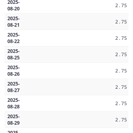
2025-
2.75
08-20
2025-
2.75
08-21
2025-
2.75
08-22
2025-
2.75
08-25
2025-
2.75
08-26
2025-
2.75
08-27
2025-
2.75
08-28
2025-
2.75
08-29
2025-