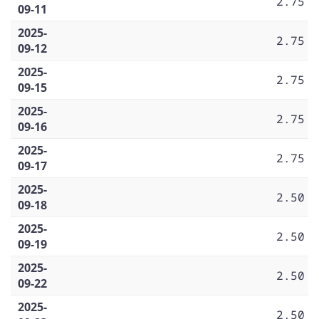
2.75
09-11
2025-
2.75
09-12
2025-
2.75
09-15
2025-
2.75
09-16
2025-
2.75
09-17
2025-
2.50
09-18
2025-
2.50
09-19
2025-
2.50
09-22
2025-
2.50