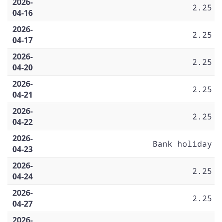
2026-
2.25
04-16
2026-
2.25
04-17
2026-
2.25
04-20
2026-
2.25
04-21
2026-
2.25
04-22
2026-
Bank holiday
04-23
2026-
2.25
04-24
2026-
2.25
04-27
2026-