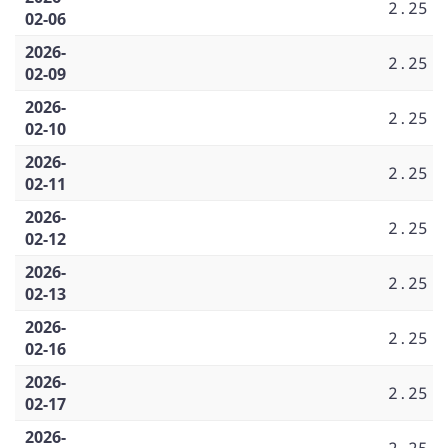
2.25
02-06
2026-
2.25
02-09
2026-
2.25
02-10
2026-
2.25
02-11
2026-
2.25
02-12
2026-
2.25
02-13
2026-
2.25
02-16
2026-
2.25
02-17
2026-
2.25