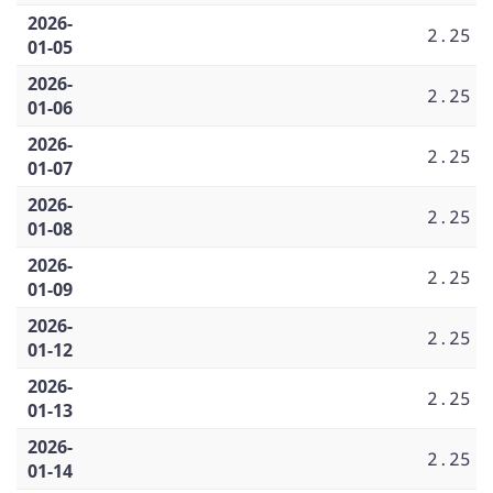
2026-
2.25
01-05
2026-
2.25
01-06
2026-
2.25
01-07
2026-
2.25
01-08
2026-
2.25
01-09
2026-
2.25
01-12
2026-
2.25
01-13
2026-
2.25
01-14