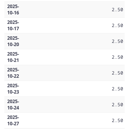
2025-
2.50
10-16
2025-
2.50
10-17
2025-
2.50
10-20
2025-
2.50
10-21
2025-
2.50
10-22
2025-
2.50
10-23
2025-
2.50
10-24
2025-
2.50
10-27