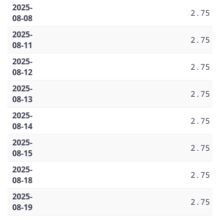
2025-
2.75
08-08
2025-
2.75
08-11
2025-
2.75
08-12
2025-
2.75
08-13
2025-
2.75
08-14
2025-
2.75
08-15
2025-
2.75
08-18
2025-
2.75
08-19