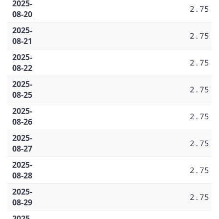
2025-
2.75
08-20
2025-
2.75
08-21
2025-
2.75
08-22
2025-
2.75
08-25
2025-
2.75
08-26
2025-
2.75
08-27
2025-
2.75
08-28
2025-
2.75
08-29
2025-