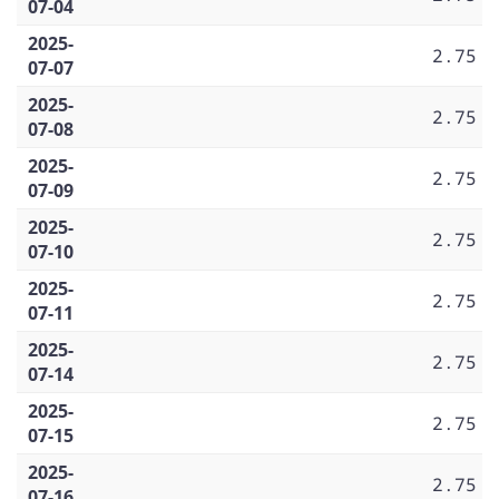
07-04
2025-
2.75
07-07
2025-
2.75
07-08
2025-
2.75
07-09
2025-
2.75
07-10
2025-
2.75
07-11
2025-
2.75
07-14
2025-
2.75
07-15
2025-
2.75
07-16