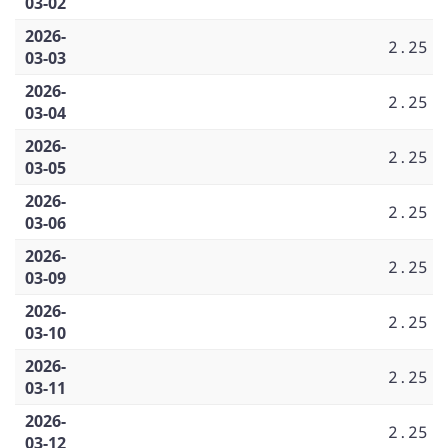
03-02
2026-
2.25
03-03
2026-
2.25
03-04
2026-
2.25
03-05
2026-
2.25
03-06
2026-
2.25
03-09
2026-
2.25
03-10
2026-
2.25
03-11
2026-
2.25
03-12