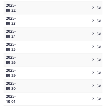
2025-
2.50
09-22
2025-
2.50
09-23
2025-
2.50
09-24
2025-
2.50
09-25
2025-
2.50
09-26
2025-
2.50
09-29
2025-
2.50
09-30
2025-
2.50
10-01