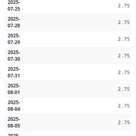
2025-
2.75
07-25
2025-
2.75
07-28
2025-
2.75
07-29
2025-
2.75
07-30
2025-
2.75
07-31
2025-
2.75
08-01
2025-
2.75
08-04
2025-
2.75
08-05
2025-