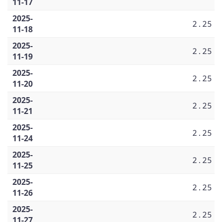
11-17
2025-
2.25
11-18
2025-
2.25
11-19
2025-
2.25
11-20
2025-
2.25
11-21
2025-
2.25
11-24
2025-
2.25
11-25
2025-
2.25
11-26
2025-
2.25
11-27