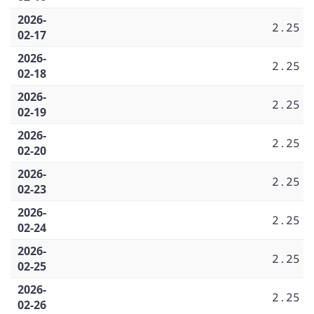
2026-
2.25
02-17
2026-
2.25
02-18
2026-
2.25
02-19
2026-
2.25
02-20
2026-
2.25
02-23
2026-
2.25
02-24
2026-
2.25
02-25
2026-
2.25
02-26