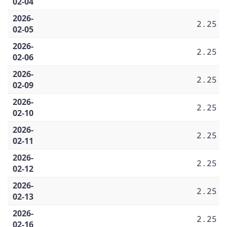
02-04
2026-
2.25
02-05
2026-
2.25
02-06
2026-
2.25
02-09
2026-
2.25
02-10
2026-
2.25
02-11
2026-
2.25
02-12
2026-
2.25
02-13
2026-
2.25
02-16