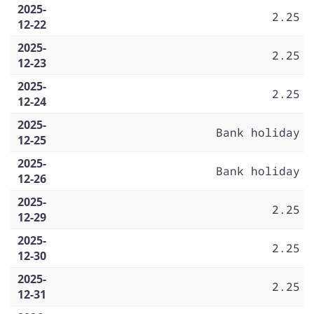
2025-
2.25
12-22
2025-
2.25
12-23
2025-
2.25
12-24
2025-
Bank holiday
12-25
2025-
Bank holiday
12-26
2025-
2.25
12-29
2025-
2.25
12-30
2025-
2.25
12-31