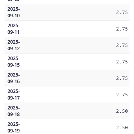
2025-
2.75
09-10
2025-
2.75
09-11
2025-
2.75
09-12
2025-
2.75
09-15
2025-
2.75
09-16
2025-
2.75
09-17
2025-
2.50
09-18
2025-
2.50
09-19