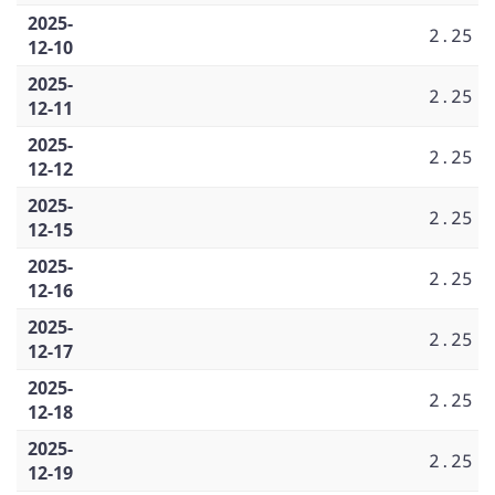
2025-
2.25
12-10
2025-
2.25
12-11
2025-
2.25
12-12
2025-
2.25
12-15
2025-
2.25
12-16
2025-
2.25
12-17
2025-
2.25
12-18
2025-
2.25
12-19