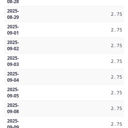
08-28
2025-
2.75
08-29
2025-
2.75
09-01
2025-
2.75
09-02
2025-
2.75
09-03
2025-
2.75
09-04
2025-
2.75
09-05
2025-
2.75
09-08
2025-
2.75
09-09