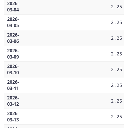
2026-
2.25
03-04
2026-
2.25
03-05
2026-
2.25
03-06
2026-
2.25
03-09
2026-
2.25
03-10
2026-
2.25
03-11
2026-
2.25
03-12
2026-
2.25
03-13