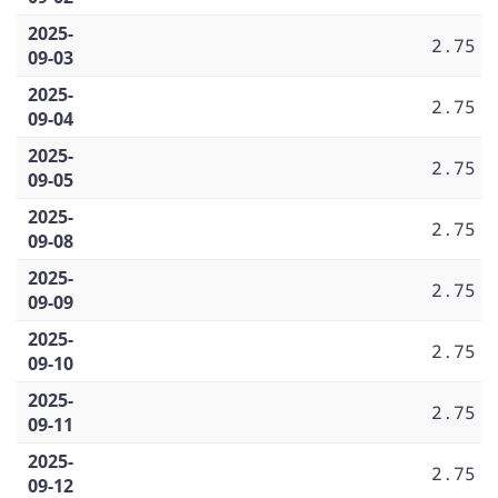
2025-
2.75
09-03
2025-
2.75
09-04
2025-
2.75
09-05
2025-
2.75
09-08
2025-
2.75
09-09
2025-
2.75
09-10
2025-
2.75
09-11
2025-
2.75
09-12