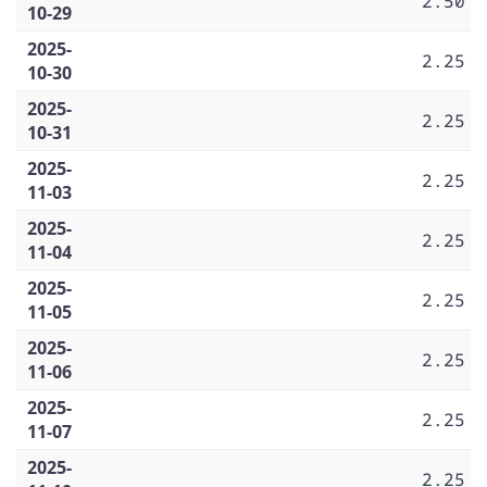
2.50
10-29
2025-
2.25
10-30
2025-
2.25
10-31
2025-
2.25
11-03
2025-
2.25
11-04
2025-
2.25
11-05
2025-
2.25
11-06
2025-
2.25
11-07
2025-
2.25