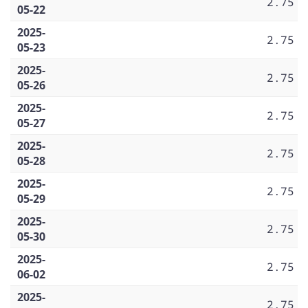
2.75
05-22
2025-
2.75
05-23
2025-
2.75
05-26
2025-
2.75
05-27
2025-
2.75
05-28
2025-
2.75
05-29
2025-
2.75
05-30
2025-
2.75
06-02
2025-
2.75