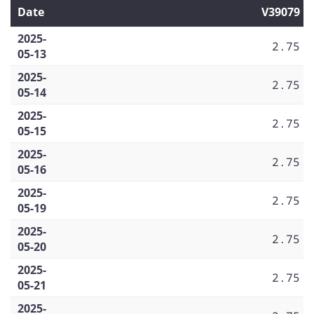
Date
V39079
2025-
2.75
05-13
2025-
2.75
05-14
2025-
2.75
05-15
2025-
2.75
05-16
2025-
2.75
05-19
2025-
2.75
05-20
2025-
2.75
05-21
2025-