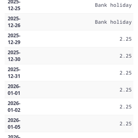
2025-
Bank holiday
12-25
2025-
Bank holiday
12-26
2025-
2.25
12-29
2025-
2.25
12-30
2025-
2.25
12-31
2026-
2.25
01-01
2026-
2.25
01-02
2026-
2.25
01-05
2026-