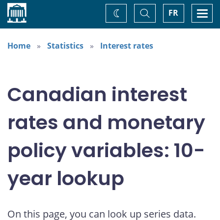
Home
Toggle
Togg
FR
Change
Search
navi
theme
Home
Statistics
Interest rates
Canadian interest
rates and monetary
policy variables: 10-
year lookup
On this page, you can look up series data.