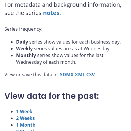
For metadata and background information,
see the series
notes
.
Series frequency:
Daily
series show values for each business day.
Weekly
series values are as at Wednesday.
Monthly
series show values for the last
Wednesday of each month.
View or save this data in:
SDMX
XML
CSV
View data for the past:
1 Week
2 Weeks
1 Month