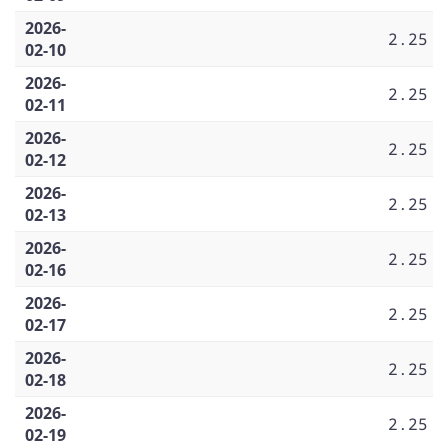
2026-
2.25
02-10
2026-
2.25
02-11
2026-
2.25
02-12
2026-
2.25
02-13
2026-
2.25
02-16
2026-
2.25
02-17
2026-
2.25
02-18
2026-
2.25
02-19