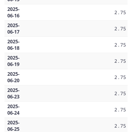
2025-
2.75
06-16
2025-
2.75
06-17
2025-
2.75
06-18
2025-
2.75
06-19
2025-
2.75
06-20
2025-
2.75
06-23
2025-
2.75
06-24
2025-
2.75
06-25