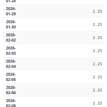
01-28
2026-
2.25
01-29
2026-
2.25
01-30
2026-
2.25
02-02
2026-
2.25
02-03
2026-
2.25
02-04
2026-
2.25
02-05
2026-
2.25
02-06
2026-
2.25
02-09