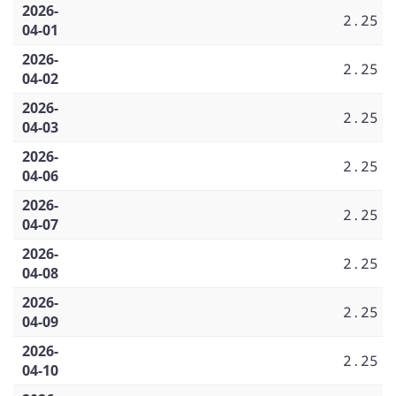
2026-
2.25
04-01
2026-
2.25
04-02
2026-
2.25
04-03
2026-
2.25
04-06
2026-
2.25
04-07
2026-
2.25
04-08
2026-
2.25
04-09
2026-
2.25
04-10