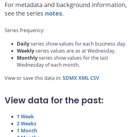
For metadata and background information,
see the series
notes
.
Series frequency:
Daily
series show values for each business day.
Weekly
series values are as at Wednesday.
Monthly
series show values for the last
Wednesday of each month.
View or save this data in:
SDMX
XML
CSV
View data for the past:
1 Week
2 Weeks
1 Month