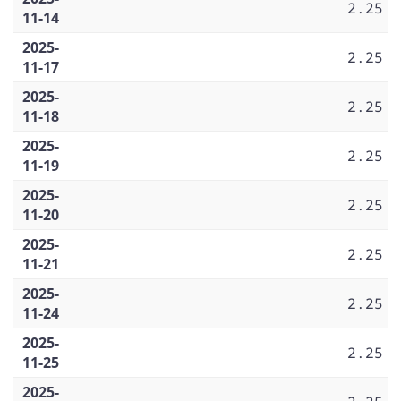
2.25
11-14
2025-
2.25
11-17
2025-
2.25
11-18
2025-
2.25
11-19
2025-
2.25
11-20
2025-
2.25
11-21
2025-
2.25
11-24
2025-
2.25
11-25
2025-