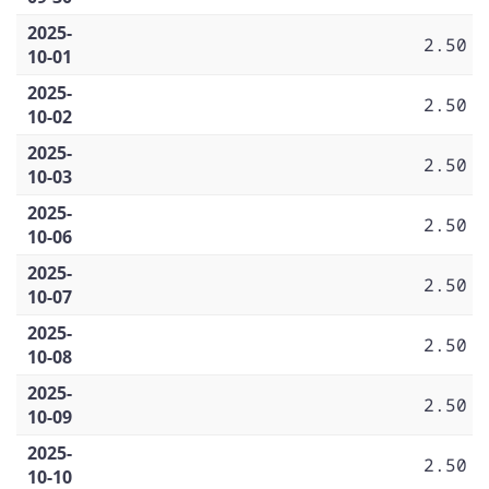
2025-
2.50
10-01
2025-
2.50
10-02
2025-
2.50
10-03
2025-
2.50
10-06
2025-
2.50
10-07
2025-
2.50
10-08
2025-
2.50
10-09
2025-
2.50
10-10