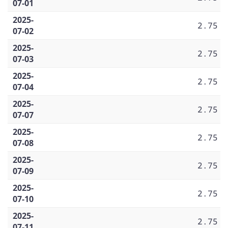
07-01
2025-
2.75
07-02
2025-
2.75
07-03
2025-
2.75
07-04
2025-
2.75
07-07
2025-
2.75
07-08
2025-
2.75
07-09
2025-
2.75
07-10
2025-
2.75
07-11