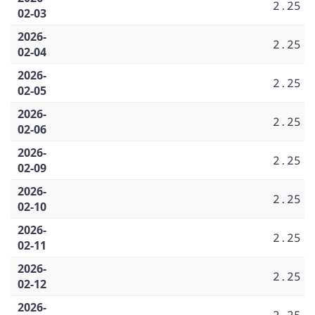
2.25
02-03
2026-
2.25
02-04
2026-
2.25
02-05
2026-
2.25
02-06
2026-
2.25
02-09
2026-
2.25
02-10
2026-
2.25
02-11
2026-
2.25
02-12
2026-
2.25