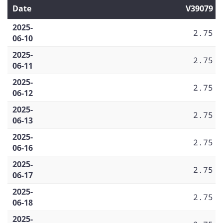
Date
V39079
2025-
2.75
06-10
2025-
2.75
06-11
2025-
2.75
06-12
2025-
2.75
06-13
2025-
2.75
06-16
2025-
2.75
06-17
2025-
2.75
06-18
2025-