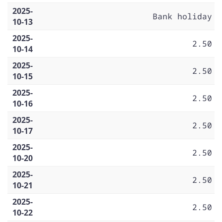
2025-
Bank holiday
10-13
2025-
2.50
10-14
2025-
2.50
10-15
2025-
2.50
10-16
2025-
2.50
10-17
2025-
2.50
10-20
2025-
2.50
10-21
2025-
2.50
10-22