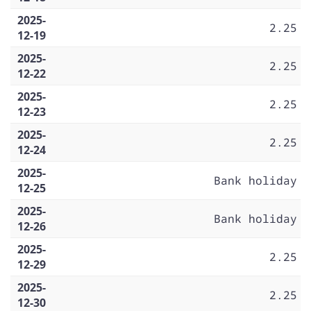
2025-
2.25
12-19
2025-
2.25
12-22
2025-
2.25
12-23
2025-
2.25
12-24
2025-
Bank holiday
12-25
2025-
Bank holiday
12-26
2025-
2.25
12-29
2025-
2.25
12-30