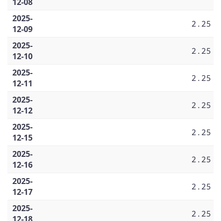
12-08
2025-
2.25
12-09
2025-
2.25
12-10
2025-
2.25
12-11
2025-
2.25
12-12
2025-
2.25
12-15
2025-
2.25
12-16
2025-
2.25
12-17
2025-
2.25
12-18