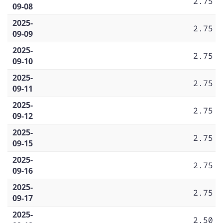
2.75
09-08
2025-
2.75
09-09
2025-
2.75
09-10
2025-
2.75
09-11
2025-
2.75
09-12
2025-
2.75
09-15
2025-
2.75
09-16
2025-
2.75
09-17
2025-
2.50