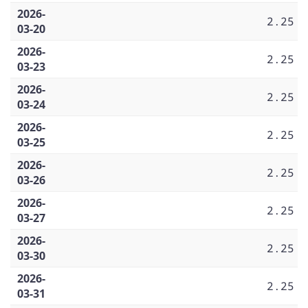
2026-
2.25
03-20
2026-
2.25
03-23
2026-
2.25
03-24
2026-
2.25
03-25
2026-
2.25
03-26
2026-
2.25
03-27
2026-
2.25
03-30
2026-
2.25
03-31