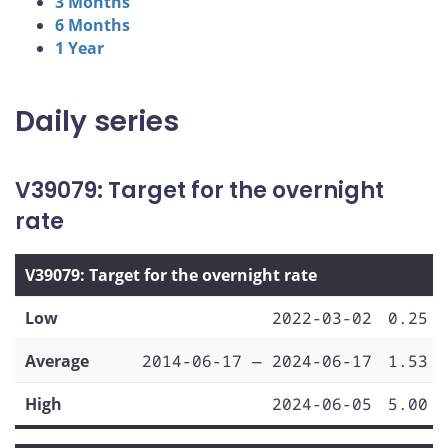
3 Months
6 Months
1 Year
Daily series
V39079: Target for the overnight
rate
V39079: Target for the overnight rate
Low
2022-03-02
0.25
Average
2014-06-17 — 2024-06-17
1.53
High
2024-06-05
5.00