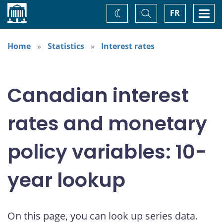
Home
Toggle
Togg
FR
Change
Search
navi
theme
Home
Statistics
Interest rates
Canadian interest
rates and monetary
policy variables: 10-
year lookup
On this page, you can look up series data.